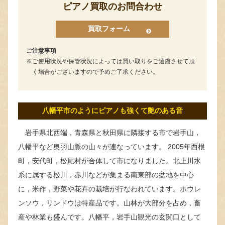
ピアノ買取のお問合わせ
買取フォーム
ご注意事項
ご使用状況や保管状況によっては買い取りをご遠慮させて頂
く場合がございますので予めご了承ください。
八幡平市のようにピアノも強くて艶のある音
岩手県北西端，青森県と秋田県に隣接する市で岩手山，
八幡平など奥羽山脈の山々が連なっています。 2005年西根
町，安代町，松尾村が合体して市になりました。北上川水
系に属する松川，赤川などが集まる南東部の盆地を中心
に，米作，野菜や花卉の栽培が行なわれています。ホウレ
ンソウ，リンドウは特産品です。山林が大部分を占め，畜
産や林業も盛んです。八幡平，岩手山観光の玄関口として