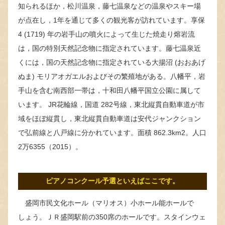
知られるほか，松川温泉，藤七温泉などの温泉やスキー場
が点在し，1年を通じて多くの観光客が訪れています。享保
4 (1719) 年の岩手山の噴火によって生じた焼走り熔岩流
は，国の特別天然記念物に指定されています。藤七温泉近
くには，国の天然記念物に指定されている大揚沼 (おおあげ
ぬま) モリアオガエルおよびその繁殖地がある。八幡平，岩
手山を含む南西部一帯は，十和田八幡平国立公園に属して
います。 JR花輪線，国道 282号線，東北縦貫自動車道が市
域をほぼ縦貫し，東北縦貫自動車道は安代ジャンクション
で弘前線と八戸線に分かれています。面積 862.3km2。人口
2万6355（2015）。
ピアノコンクール予選といえばここです。
盛岡市民文化ホール（マリオス）小ホール能ホールで
しょう。ＪＲ盛岡駅前の350席のホールです。スタインウェ