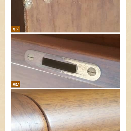
キズ
錆び