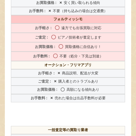
×
安く買い取られる傾向
×
不要（持ち込みの場合は交通費）
フォルティッシモ
〇
遠方でも出張買取に対応
〇
ピアノ技術者が査定します
〇
買取価格に自信あり！
〇
不要（処分・下見は別途）
オークション・フリマアプリ
×
商品説明、配送が大変
×
購入者とのトラブルあり
〇
高額になる傾向あり
×
売れた場合は出品手数料が必要
一括査定等の買取り業者