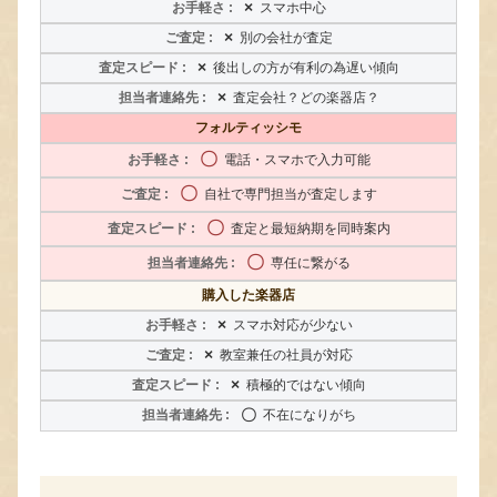
×
スマホ中心
×
別の会社が査定
×
後出しの方が有利の為遅い傾向
×
査定会社？どの楽器店？
フォルティッシモ
〇
電話・スマホで入力可能
〇
自社で専門担当が査定します
〇
査定と最短納期を同時案内
〇
専任に繋がる
購入した楽器店
×
スマホ対応が少ない
×
教室兼任の社員が対応
×
積極的ではない傾向
〇
不在になりがち