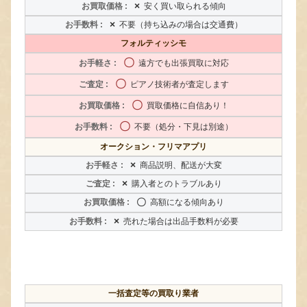
×
安く買い取られる傾向
×
不要（持ち込みの場合は交通費）
フォルティッシモ
〇
遠方でも出張買取に対応
〇
ピアノ技術者が査定します
〇
買取価格に自信あり！
〇
不要（処分・下見は別途）
オークション・フリマアプリ
×
商品説明、配送が大変
×
購入者とのトラブルあり
〇
高額になる傾向あり
×
売れた場合は出品手数料が必要
一括査定等の買取り業者