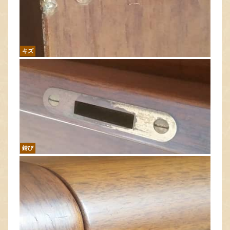
キズ
錆び