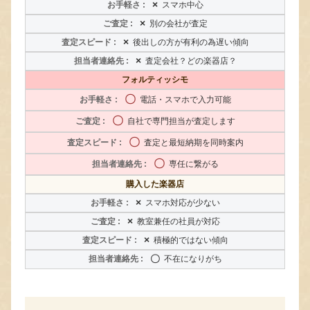
×
スマホ中心
×
別の会社が査定
×
後出しの方が有利の為遅い傾向
×
査定会社？どの楽器店？
フォルティッシモ
〇
電話・スマホで入力可能
〇
自社で専門担当が査定します
〇
査定と最短納期を同時案内
〇
専任に繋がる
購入した楽器店
×
スマホ対応が少ない
×
教室兼任の社員が対応
×
積極的ではない傾向
〇
不在になりがち