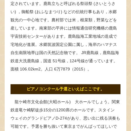
定されています。鹿島立ちと呼ばれる祭頭祭 (さいとうさ
い) ，御船祭 (おふなまつり) などの伝統行事もあり，水郷
観光の一中心地です。農村部では米，根菜類，野菜などを
産しています。南東部の平井には情報通信研究機構の鹿島
宇宙技術センターがあります。鹿島臨海工業地域の造成で
宅地化が進展。水郷筑波国定公園に属し，海岸のハマナス
自生南限地帯は国の天然記念物です。 JR鹿島線，鹿島臨海
鉄道大洗鹿島線，国道 51号線，124号線が通っています。
面積 106.02km2。人口 6万7879（2015）。
ピアノコンクール予選といえばここです。
龍ケ崎市文化会館(大昭ホール) 大ホールでしょう。関東
鉄道竜ケ崎駅徒歩15分の1200席のホールです。スタイン
ウェイのグランドピアノD-274があり、思い出に残る演奏も
可能です。予選を勝ち抜いて東京までがんばってほしいで