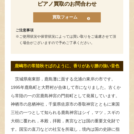
ピアノ買取のお問合わせ
買取フォーム
ご注意事項
ご使用状況や保管状況によっては買い取りをご遠慮させて頂
く場合がございますので予めご了承ください。
鹿嶋市の常陸秋そばのように、香りがあり腰の強い音色
茨城県南東部，鹿島灘に面する北浦の東岸の市です。
1995年鹿島町と大野村が合体して市になりました。古くか
ら常陸の一の宮鹿島神宮の門前町として発展しています。
神栖市の息栖神社，千葉県佐原市の香取神宮とともに東国
三社の一つとして知られる鹿島神宮はシイ，マツ，スギの
大樹に覆われ，本殿，拝殿，奥宮などは国の重要文化財で
す。国宝の直刀などの社宝を所蔵し，境内は国の史跡に指