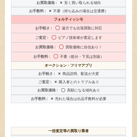
×
安く買い取られる傾向
×
不要（持ち込みの場合は交通費）
フォルティッシモ
〇
遠方でも出張買取に対応
〇
ピアノ技術者が査定します
〇
買取価格に自信あり！
〇
不要（処分・下見は別途）
オークション・フリマアプリ
×
商品説明、配送が大変
×
購入者とのトラブルあり
〇
高額になる傾向あり
×
売れた場合は出品手数料が必要
一括査定等の買取り業者