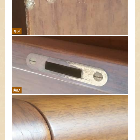
キズ
錆び