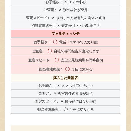
×
スマホ中心
×
別の会社が査定
×
後出しの方が有利の為遅い傾向
×
査定会社？どの楽器店？
フォルティッシモ
〇
電話・スマホで入力可能
〇
自社で専門担当が査定します
〇
査定と最短納期を同時案内
〇
専任に繋がる
購入した楽器店
×
スマホ対応が少ない
×
教室兼任の社員が対応
×
積極的ではない傾向
〇
不在になりがち