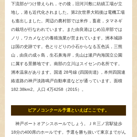
下流部がつけ替えられ，その後，旧河川敷に紡績工場が立
地し，港も近代化されました。第2次世界大戦後は電機工場
も進出しました。周辺の農村部では米作，畜産，タマネギ
の栽培が行なわれています。また由良港はじめ沿岸部では
ノリ，ワカメなどの養殖漁業が営まれています。洲本城跡
は国の史跡です。色とりどりの小石からなる五色浜，三熊
山，由良の成ヶ島，生石鼻海岸，先山は瀬戸内海国立公園
に属する景勝地です。南部の立川はスイセンの名所です。
洲本温泉があります。国道 28号線 (四国街道) ，本州四国連
絡道路の神戸淡路鳴戸自動車道などが通っています。面積
182.38km2。人口 4万4258（2015）。
ピアノコンクール予選といえばここです。
神戸ポートオアシスホールでしょう。ＪＲ三ノ宮駅徒歩
18分の400席のホールです。予選を勝ち抜いて東京までがん