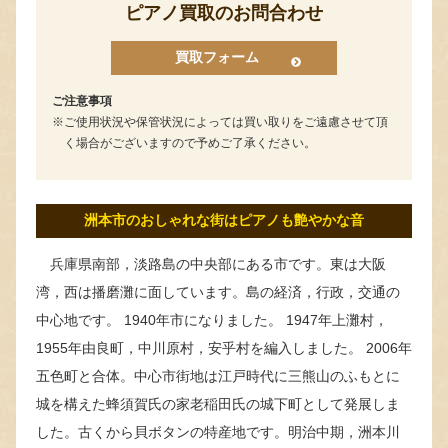
ピアノ買取のお問合わせ
買取フォーム
ご注意事項
ご使用状況や保管状況によっては買い取りをご遠慮させて頂
く場合がございますので予めご了承ください。
洲本市のおしゃれな街はピアノも艶やかな音
兵庫県南部，淡路島の中央部にある市です。東は大阪
湾，西は播磨灘に面しています。島の経済，行政，交通の
中心地です。 1940年市になりました。 1947年上灘村，
1955年由良町，中川原村，安乎村を編入しました。 2006年
五色町と合体。中心市街地は江戸時代に三熊山のふもとに
城を構えた蜂須賀氏の家老稲田氏の城下町として発展しま
した。古くから貝ボタンの特産地です。明治中期，洲本川