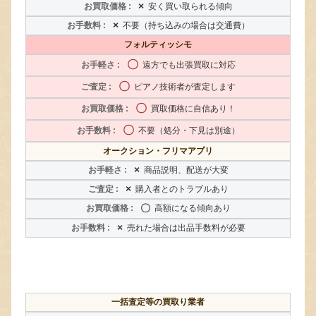
×
安く買い取られる傾向
×
不要（持ち込みの場合は交通費）
フォルティッシモ
〇
遠方でも出張買取に対応
〇
ピアノ技術者が査定します
〇
買取価格に自信あり！
〇
不要（処分・下見は別途）
オークション・フリマアプリ
×
商品説明、配送が大変
×
購入者とのトラブルあり
〇
高額になる傾向あり
×
売れた場合は出品手数料が必要
一括査定等の買取り業者