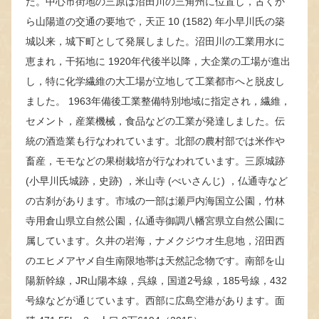
た。中心市街地の三原は沼田川の三角州に位置し，古くか
ら山陽道の交通の要地で，天正 10 (1582) 年小早川氏の築
城以来，城下町として発展しました。沼田川の工業用水に
恵まれ，干拓地に 1920年代後半以降，大企業の工場が進出
し，特に化学繊維の大工場が立地して工業都市へと脱皮し
ました。 1963年備後工業整備特別地域に指定され，繊維，
セメント，産業機械，食品などの工業が発達しました。伝
統の酒造業も行なわれています。北部の農村部では米作や
畜産，モモなどの果樹栽培が行なわれています。三原城跡
(小早川氏城跡，史跡) ，米山寺 (べいさんじ) ，仏通寺など
の古刹があります。市域の一部は瀬戸内海国立公園，竹林
寺用倉山県立自然公園，仏通寺御調八幡宮県立自然公園に
属しています。久井の岩海，ナメクジウオ生息地，沼田西
のエヒメアヤメ自生南限地帯は天然記念物です。南部を山
陽新幹線，JR山陽本線，呉線，国道2号線，185号線，432
号線などが通じています。西部に広島空港があります。面