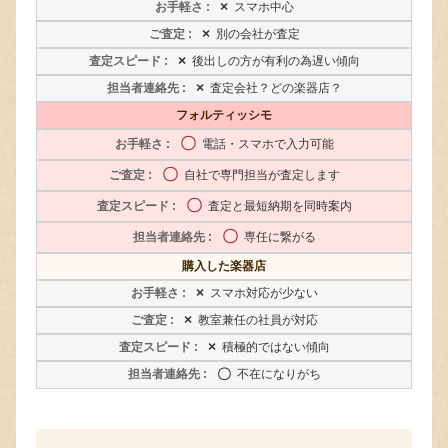
×
スマホ中心
×
別の会社が査定
×
後出しの方が有利の為遅い傾向
×
査定会社？どの楽器店？
フォルティッシモ
〇
電話・スマホで入力可能
〇
自社で専門担当が査定します
〇
査定と最短納期を同時案内
〇
専任に繋がる
購入した楽器店
×
スマホ対応が少ない
×
教室兼任の社員が対応
×
積極的ではない傾向
〇
不在になりがち