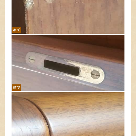
キズ
錆び