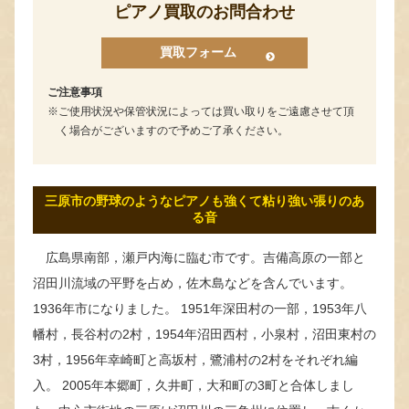
ピアノ買取のお問合わせ
買取フォーム
ご注意事項
ご使用状況や保管状況によっては買い取りをご遠慮させて頂
く場合がございますので予めご了承ください。
三原市の野球のようなピアノも強くて粘り強い張りのあ
る音
広島県南部，瀬戸内海に臨む市です。吉備高原の一部と
沼田川流域の平野を占め，佐木島などを含んでいます。
1936年市になりました。 1951年深田村の一部，1953年八
幡村，長谷村の2村，1954年沼田西村，小泉村，沼田東村の
3村，1956年幸崎町と高坂村，鷺浦村の2村をそれぞれ編
入。 2005年本郷町，久井町，大和町の3町と合体しまし