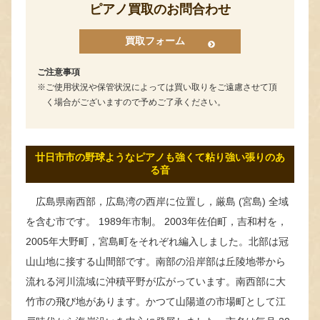
ピアノ買取のお問合わせ
買取フォーム
ご注意事項
ご使用状況や保管状況によっては買い取りをご遠慮させて頂
く場合がございますので予めご了承ください。
廿日市市の野球ようなピアノも強くて粘り強い張りのあ
る音
広島県南西部，広島湾の西岸に位置し，厳島 (宮島) 全域
を含む市です。 1989年市制。 2003年佐伯町，吉和村を，
2005年大野町，宮島町をそれぞれ編入しました。北部は冠
山山地に接する山間部です。南部の沿岸部は丘陵地帯から
流れる河川流域に沖積平野が広がっています。南西部に大
竹市の飛び地があります。かつて山陽道の市場町として江