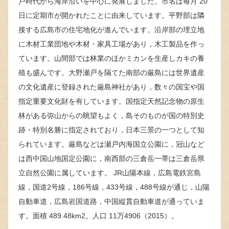
戸時代から海岸沿いを中心に発展しました。市名は毎月 20
日に定期市が開かれたことに由来しています。平野部は隣
接する広島市の住宅地化が進んでいます。沿岸部の埋立地
に木材工業団地や木材・家具工場があり，木工製品を作っ
ています。山間部では林業のほかミカンを生産しカキの養
殖も盛んです。大野瀬戸を隔てた南部の厳島には世界遺産
の文化遺産に登録された厳島神社があり，数々の国宝や国
指定重要文化財を有しています。国指定天然記念物の原生
林がある弥山からの眺望もよく，島そのものが国の特別史
跡・特別名勝に指定されており，日本三景の一つとして知
られています。厳島などは瀬戸内海国立公園に，冠山など
は西中国山地国定公園に，南西部の三倉岳一帯は三倉岳県
立自然公園に属しています。 JR山陽本線，広島電鉄宮島
線，国道2号線，186号線，433号線，488号線が通じ，山陽
自動車道，広島岩国道路，中国縦貫自動車道が通っていま
す。面積 489.48km2。人口 11万4906（2015）。