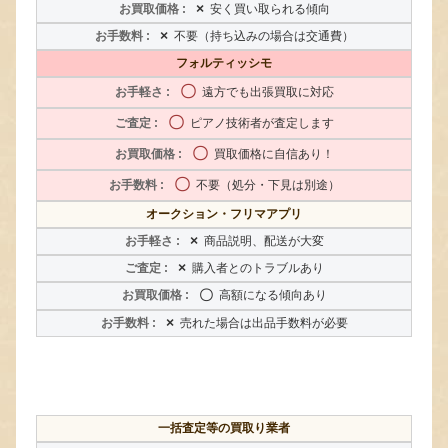
×
安く買い取られる傾向
×
不要（持ち込みの場合は交通費）
フォルティッシモ
〇
遠方でも出張買取に対応
〇
ピアノ技術者が査定します
〇
買取価格に自信あり！
〇
不要（処分・下見は別途）
オークション・フリマアプリ
×
商品説明、配送が大変
×
購入者とのトラブルあり
〇
高額になる傾向あり
×
売れた場合は出品手数料が必要
一括査定等の買取り業者