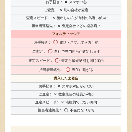
×
スマホ中心
×
別の会社が査定
×
後出しの方が有利の為遅い傾向
×
査定会社？どの楽器店？
フォルティッシモ
〇
電話・スマホで入力可能
〇
自社で専門担当が査定します
〇
査定と最短納期を同時案内
〇
専任に繋がる
購入した楽器店
×
スマホ対応が少ない
×
教室兼任の社員が対応
×
積極的ではない傾向
〇
不在になりがち