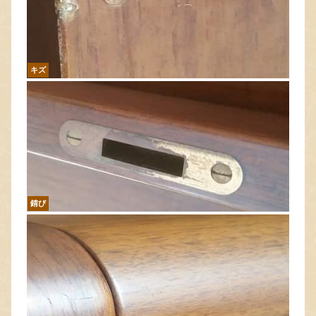
キズ
錆び