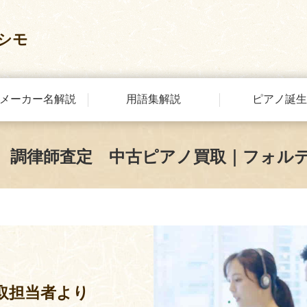
シモ
メーカー名解説
用語集解説
ピアノ誕生
 調律師査定 中古ピアノ買取｜フォル
取担当者より