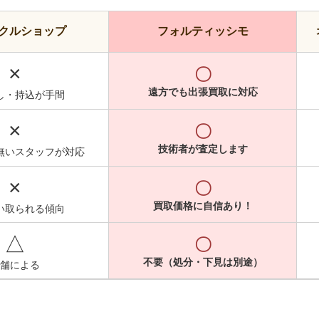
クルショップ
フォルティッシモ
×
〇
遠方でも出張買取に対応
し・持込が手間
×
〇
技術者が査定します
無いスタッフが対応
×
〇
買取価格に自信あり！
い取られる傾向
△
〇
不要（処分・下見は別途）
舗による