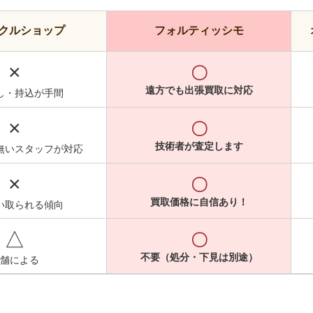
クルショップ
フォルティッシモ
×
〇
遠方でも出張買取に対応
し・持込が手間
×
〇
技術者が査定します
無いスタッフが対応
×
〇
買取価格に自信あり！
い取られる傾向
△
〇
不要（処分・下見は別途）
舗による