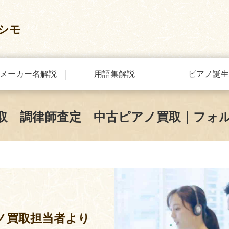
シモ
メーカー名解説
用語集解説
ピアノ誕生
取 調律師査定 中古ピアノ買取｜フォ
ノ買取担当者より