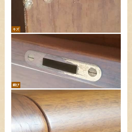
キズ
錆び