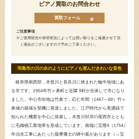
ピアノ買取のお問合わせ
買取フォーム
ご注意事項
ご使用状況や保管状況によっては買い取りをご遠慮させて頂
く場合がございますので予めご了承ください。
羽島市の川の水のようにピアノも澄んだきれいな音色
岐阜県南西部，木曾川と長良川に挟まれた輪中地域にあ
る市です。1954年竹ヶ鼻町と近隣 9村が合体して市になり
ました。中心市街地は竹鼻で，応仁年間（1467～68）竹ヶ
鼻城の築城を契機に発達しました。江戸時代から美濃縞で
知られた機業を中心に発展し，木曾川対岸の尾西市ととも
に毛織物工業地帯を形成しています。南端に宝暦4（1754）
年治水工事にあたった薩摩藩士の碑や墓があります（→宝