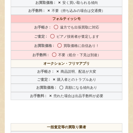
×
安く買い取られる傾向
×
不要（持ち込みの場合は交通費）
フォルティッシモ
〇
遠方でも出張買取に対応
〇
ピアノ技術者が査定します
〇
買取価格に自信あり！
〇
不要（処分・下見は別途）
オークション・フリマアプリ
×
商品説明、配送が大変
×
購入者とのトラブルあり
〇
高額になる傾向あり
×
売れた場合は出品手数料が必要
一括査定等の買取り業者