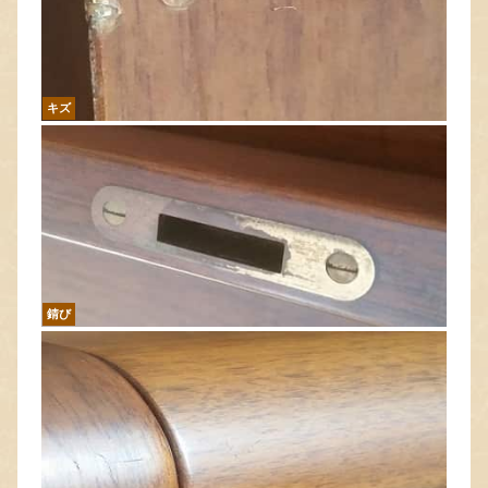
キズ
錆び