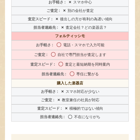
×
スマホ中心
×
別の会社が査定
×
後出しの方が有利の為遅い傾向
×
査定会社？どの楽器店？
フォルティッシモ
〇
電話・スマホで入力可能
〇
自社で専門担当が査定します
〇
査定と最短納期を同時案内
〇
専任に繋がる
購入した楽器店
×
スマホ対応が少ない
×
教室兼任の社員が対応
×
積極的ではない傾向
〇
不在になりがち