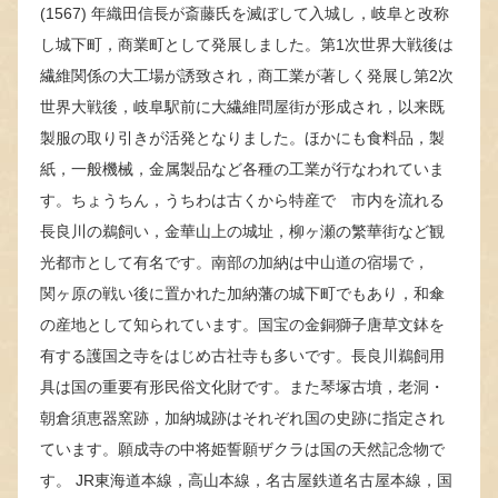
(1567) 年織田信長が斎藤氏を滅ぼして入城し，岐阜と改称
し城下町，商業町として発展しました。第1次世界大戦後は
繊維関係の大工場が誘致され，商工業が著しく発展し第2次
世界大戦後，岐阜駅前に大繊維問屋街が形成され，以来既
製服の取り引きが活発となりました。ほかにも食料品，製
紙，一般機械，金属製品など各種の工業が行なわれていま
す。ちょうちん，うちわは古くから特産で 市内を流れる
長良川の鵜飼い，金華山上の城址，柳ヶ瀬の繁華街など観
光都市として有名です。南部の加納は中山道の宿場で，
関ヶ原の戦い後に置かれた加納藩の城下町でもあり，和傘
の産地として知られています。国宝の金銅獅子唐草文鉢を
有する護国之寺をはじめ古社寺も多いです。長良川鵜飼用
具は国の重要有形民俗文化財です。また琴塚古墳，老洞・
朝倉須恵器窯跡，加納城跡はそれぞれ国の史跡に指定され
ています。願成寺の中将姫誓願ザクラは国の天然記念物で
す。 JR東海道本線，高山本線，名古屋鉄道名古屋本線，国