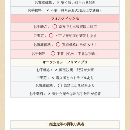
×
安く買い取られる傾向
×
不要（持ち込みの場合は交通費）
フォルティッシモ
〇
遠方でも出張買取に対応
〇
ピアノ技術者が査定します
〇
買取価格に自信あり！
〇
不要（処分・下見は別途）
オークション・フリマアプリ
×
商品説明、配送が大変
×
購入者とのトラブルあり
〇
高額になる傾向あり
×
売れた場合は出品手数料が必要
一括査定等の買取り業者