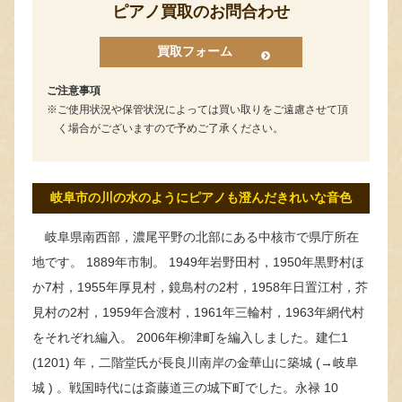
ピアノ買取のお問合わせ
買取フォーム
ご注意事項
ご使用状況や保管状況によっては買い取りをご遠慮させて頂
く場合がございますので予めご了承ください。
岐阜市の川の水のようにピアノも澄んだきれいな音色
岐阜県南西部，濃尾平野の北部にある中核市で県庁所在
地です。 1889年市制。 1949年岩野田村，1950年黒野村ほ
か7村，1955年厚見村，鏡島村の2村，1958年日置江村，芥
見村の2村，1959年合渡村，1961年三輪村，1963年網代村
をそれぞれ編入。 2006年柳津町を編入しました。建仁1
(1201) 年，二階堂氏が長良川南岸の金華山に築城 (→岐阜
城 ) 。戦国時代には斎藤道三の城下町でした。永禄 10