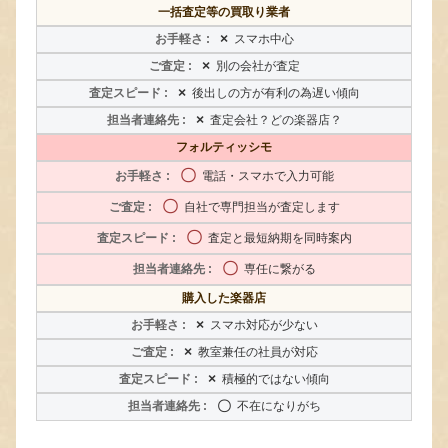
一括査定等の買取り業者
×
スマホ中心
×
別の会社が査定
×
後出しの方が有利の為遅い傾向
×
査定会社？どの楽器店？
フォルティッシモ
〇
電話・スマホで入力可能
〇
自社で専門担当が査定します
〇
査定と最短納期を同時案内
〇
専任に繋がる
購入した楽器店
×
スマホ対応が少ない
×
教室兼任の社員が対応
×
積極的ではない傾向
〇
不在になりがち