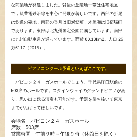
な商業地が発達しました。背後の丘陵地一帯は住宅地区
で，筑豊電鉄沿線を中心に発展が著しいです。西部の折尾
は鉄道の要地，南部の香月は旧炭鉱町，木屋瀬は旧宿場町
であります。東部は北九州国定公園に属しています。南部
に九州自動車道が通っています。面積 83.13km2。人口 25
万6117（2015）。
ピアノコンクール予選といえばここです。
パピヨン２４ ガスホールでしょう。千代県庁口駅前の
503席のホールです。スタインウェイのグランドピアノがあ
り、思い出に残る演奏も可能です。予選を勝ち抜いて東京
までがんばってほしいです。
会場名 パピヨン２４ ガスホール
席数 503席
営業時間 午前９時～午後９時（休館日を除く）