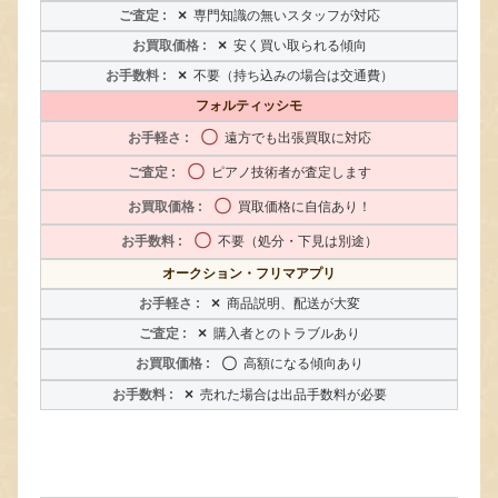
×
専門知識の無いスタッフが対応
×
安く買い取られる傾向
×
不要（持ち込みの場合は交通費）
フォルティッシモ
〇
遠方でも出張買取に対応
〇
ピアノ技術者が査定します
〇
買取価格に自信あり！
〇
不要（処分・下見は別途）
オークション・フリマアプリ
×
商品説明、配送が大変
×
購入者とのトラブルあり
〇
高額になる傾向あり
×
売れた場合は出品手数料が必要