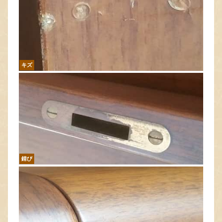
キズ
錆び