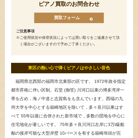
ピアノ買取のお問合わせ
買取フォーム
ご注意事項
ご使用状況や保管状況によっては買い取りをご遠慮させて頂
く場合がございますので予めご了承ください。
東区の熱い心で弾くピアノはやさしい音色
福岡県北西部の福岡市北東部の区です。 1972年政令指定
都市昇格に伴い区制。石堂 (御笠) 川河口以東の博多湾岸一
帯を占め，海ノ中道と志賀島をも含んでいます。西端の九
州大学を中心とする箱崎地区を除いて，多々良川以東はす
べて 55年以後に合併された新市域で，多数の団地を中心に
住宅地化が著しいです。 75年多々良川河口左岸に3万t級船
舶の接岸可能な大型岸壁 10バースを有する箱崎埠頭が完