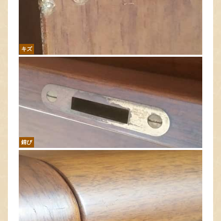
キズ
錆び