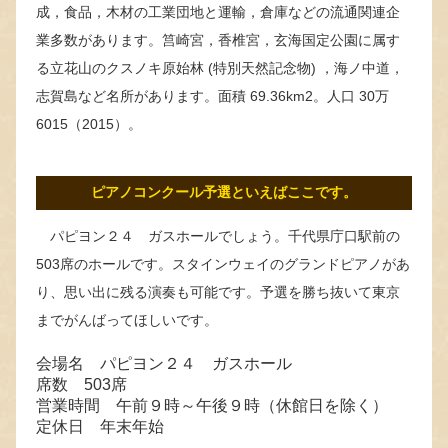
成，食品，木材の工業団地と運輸，倉庫などの流通関連企
業多数があります。筥崎宮，香椎宮，玄海国定公園に属す
る立花山のクスノキ原始林 (特別天然記念物) ，海ノ中道，
志賀島など名所があります。面積 69.36km2。人口 30万
6015（2015）。
ピアノコンクール予選といえばここです。
パピヨン２４ ガスホールでしょう。千代県庁口駅前の
503席のホールです。スタインウェイのグランドピアノがあ
り、思い出に残る演奏も可能です。予選を勝ち抜いて東京
までがんばってほしいです。
会場名 パピヨン２４ ガスホール
席数 503席
営業時間 午前９時～午後９時（休館日を除く）
定休日 年末年始