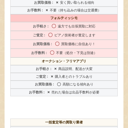
×
安く買い取られる傾向
×
不要（持ち込みの場合は交通費）
フォルティッシモ
〇
遠方でも出張買取に対応
〇
ピアノ技術者が査定します
〇
買取価格に自信あり！
〇
不要（処分・下見は別途）
オークション・フリマアプリ
×
商品説明、配送が大変
×
購入者とのトラブルあり
〇
高額になる傾向あり
×
売れた場合は出品手数料が必要
一括査定等の買取り業者