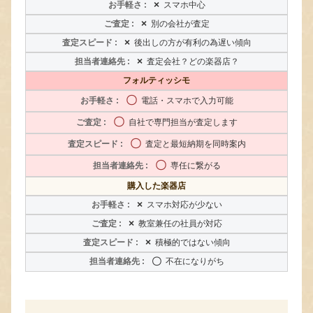
×
スマホ中心
×
別の会社が査定
×
後出しの方が有利の為遅い傾向
×
査定会社？どの楽器店？
フォルティッシモ
〇
電話・スマホで入力可能
〇
自社で専門担当が査定します
〇
査定と最短納期を同時案内
〇
専任に繋がる
購入した楽器店
×
スマホ対応が少ない
×
教室兼任の社員が対応
×
積極的ではない傾向
〇
不在になりがち