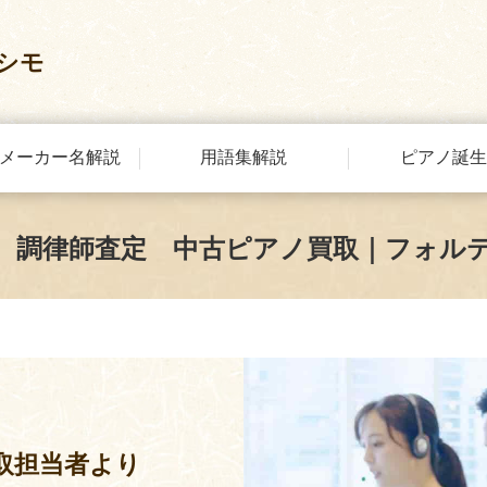
シモ
メーカー名解説
用語集解説
ピアノ誕生
 調律師査定 中古ピアノ買取｜フォル
取担当者より