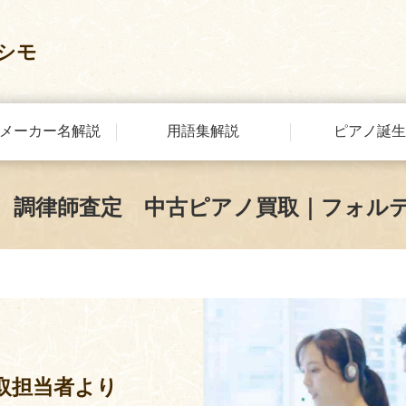
シモ
メーカー名解説
用語集解説
ピアノ誕生
 調律師査定 中古ピアノ買取｜フォル
取担当者より