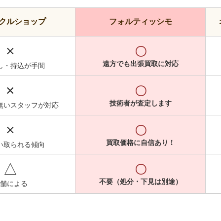
クルショップ
フォルティッシモ
×
〇
遠方でも出張買取に対応
し・持込が手間
×
〇
技術者が査定します
無いスタッフが対応
×
〇
買取価格に自信あり！
い取られる傾向
△
〇
不要（処分・下見は別途）
舗による