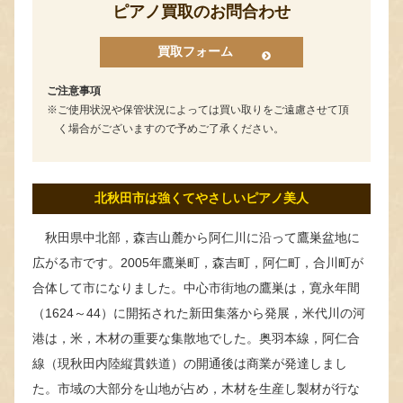
ピアノ買取のお問合わせ
買取フォーム
ご注意事項
ご使用状況や保管状況によっては買い取りをご遠慮させて頂
く場合がございますので予めご了承ください。
北秋田市は強くてやさしいピアノ美人
秋田県中北部，森吉山麓から阿仁川に沿って鷹巣盆地に
広がる市です。2005年鷹巣町，森吉町，阿仁町，合川町が
合体して市になりました。中心市街地の鷹巣は，寛永年間
（1624～44）に開拓された新田集落から発展，米代川の河
港は，米，木材の重要な集散地でした。奥羽本線，阿仁合
線（現秋田内陸縦貫鉄道）の開通後は商業が発達しまし
た。市域の大部分を山地が占め，木材を生産し製材が行な