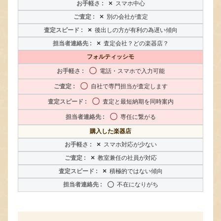
×
スマホ中心
×
別の会社が査定
×
後出しの方が有利の為遅い傾向
×
査定会社？どの楽器店？
フォルティッシモ
〇
電話・スマホで入力可能
〇
自社で専門担当が査定します
〇
査定と最短納期を同時案内
〇
専任に繋がる
購入した楽器店
×
スマホ対応が少ない
×
教室兼任の社員が対応
×
積極的ではない傾向
〇
不在になりがち