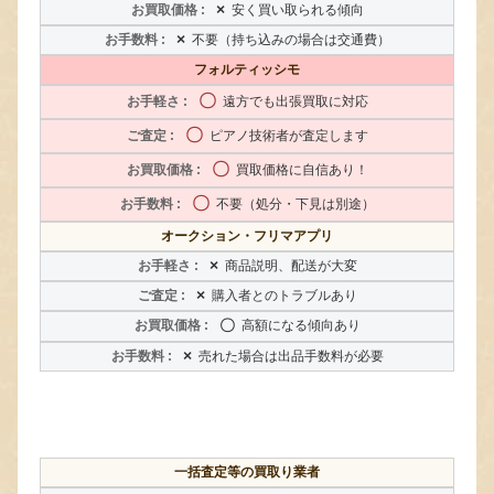
×
安く買い取られる傾向
×
不要（持ち込みの場合は交通費）
フォルティッシモ
〇
遠方でも出張買取に対応
〇
ピアノ技術者が査定します
〇
買取価格に自信あり！
〇
不要（処分・下見は別途）
オークション・フリマアプリ
×
商品説明、配送が大変
×
購入者とのトラブルあり
〇
高額になる傾向あり
×
売れた場合は出品手数料が必要
一括査定等の買取り業者