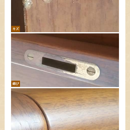
キズ
錆び