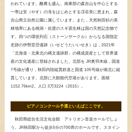
われています。酪農も盛ん。南東部の森吉山を中心とする
一帯は安（やす）の滝をはじめとする渓谷美に恵まれ，森
吉山県立自然公園に属しています。また，天然秋田杉の美
林地帯にある桃洞・佐渡のスギ原生林は国の天然記念物で
す。四つの環状列石（ストーンサークル）からなる国指定
史跡の伊勢堂岱遺跡（いせどうたいいせき）は，2021年
「北海道・北東北の縄文遺跡群」の構成資産として世界遺
産の文化遺産に登録されました。北部を JR奥羽本線，国道
7号線が通り，秋田内陸縦貫鉄道と国道 105号線が南北に縦
貫しています。北部に大館能代空港があります。面積
1152.76km2。人口 3万3224（2015）。
ピアノコンクール予選といえばここです。
秋田県総合生活文化会館 アトリオン音楽ホールでしょ
う。JR秋田駅から徒歩5分の700席のホールです。スタイン