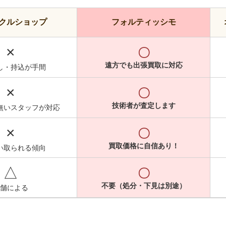
クルショップ
フォルティッシモ
×
〇
遠方でも出張買取に対応
し・持込が手間
×
〇
技術者が査定します
無いスタッフが対応
×
〇
買取価格に自信あり！
い取られる傾向
△
〇
不要（処分・下見は別途）
舗による