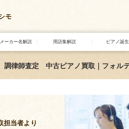
シモ
メーカー名解説
用語集解説
ピアノ誕生
 調律師査定 中古ピアノ買取｜フォル
取担当者より