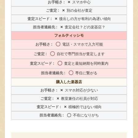
×
スマホ中心
×
別の会社が査定
×
後出しの方が有利の為遅い傾向
×
査定会社？どの楽器店？
フォルティッシモ
〇
電話・スマホで入力可能
〇
自社で専門担当が査定します
〇
査定と最短納期を同時案内
〇
専任に繋がる
購入した楽器店
×
スマホ対応が少ない
×
教室兼任の社員が対応
×
積極的ではない傾向
〇
不在になりがち