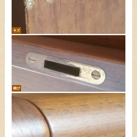
キズ
錆び