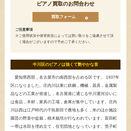
ピアノ買取のお問合わせ
買取フォーム
ご注意事項
ご使用状況や保管状況によっては買い取りをご遠慮させて頂
く場合がございますので予めご了承ください。
中川区のピアノは強くて艶やかな音
愛知県西部，名古屋市の南西部を占める区です。 1937年
区になりました。庄内川以東に鉄鋼，機械，器具，金属製
品などの工業が発達し，名古屋港に通じる中川運河沿いに
は食品，木材，家具の工場，倉庫が集中しています。庄内
川以西は江戸時代の干拓新田で農地も多く，米のほか施設
園芸の野菜や盆栽，植木栽培が行なわれています。富田町
一帯は水田を埋め立て，住宅団地となっています。荒子町