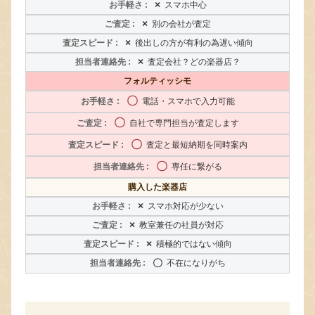
×
スマホ中心
×
別の会社が査定
×
後出しの方が有利の為遅い傾向
×
査定会社？どの楽器店？
フォルティッシモ
〇
電話・スマホで入力可能
〇
自社で専門担当が査定します
〇
査定と最短納期を同時案内
〇
専任に繋がる
購入した楽器店
×
スマホ対応が少ない
×
教室兼任の社員が対応
×
積極的ではない傾向
〇
不在になりがち