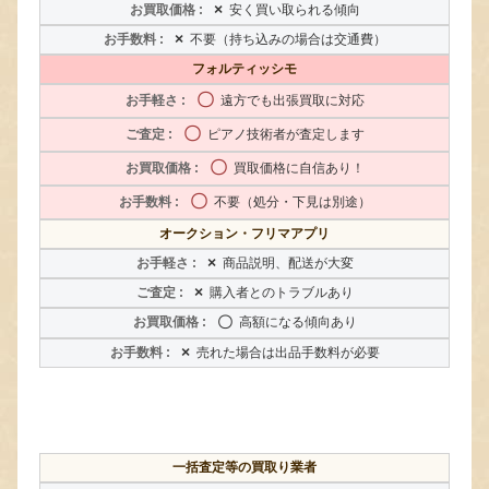
×
安く買い取られる傾向
×
不要（持ち込みの場合は交通費）
フォルティッシモ
〇
遠方でも出張買取に対応
〇
ピアノ技術者が査定します
〇
買取価格に自信あり！
〇
不要（処分・下見は別途）
オークション・フリマアプリ
×
商品説明、配送が大変
×
購入者とのトラブルあり
〇
高額になる傾向あり
×
売れた場合は出品手数料が必要
一括査定等の買取り業者