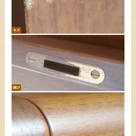
キズ
錆び