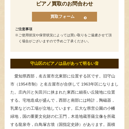
ピアノ買取のお問合わせ
買取フォーム
ご注意事項
ご使用状況や保管状況によっては買い取りをご遠慮させて頂
く場合がございますので予めご了承ください。
守山区のピアノは品があって明るい音
愛知県西部，名古屋市北東部に位置する区です。旧守山
市（1954市制）と名古屋市が合併して 1963年区になりまし
た。庄内川と矢田川に挟まれた東西に細長い丘陵地に位置
する。宅地造成が盛んで，西部と南部には時計，陶磁器，
乳業などの工場が立地しています。広大な県営公園の小幡
緑地，国の重要文化財の仁王門，木造地蔵菩薩立像を所蔵
する龍泉寺，白鳥塚古墳（国指定史跡）があります。面積