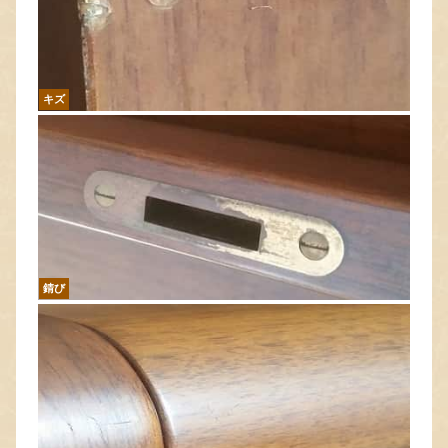
キズ
錆び