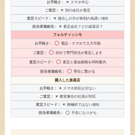
×
スマホ中心
×
別の会社が査定
×
後出しの方が有利の為遅い傾向
×
査定会社？どの楽器店？
フォルティッシモ
〇
電話・スマホで入力可能
〇
自社で専門担当が査定します
〇
査定と最短納期を同時案内
〇
専任に繋がる
購入した楽器店
×
スマホ対応が少ない
×
教室兼任の社員が対応
×
積極的ではない傾向
〇
不在になりがち