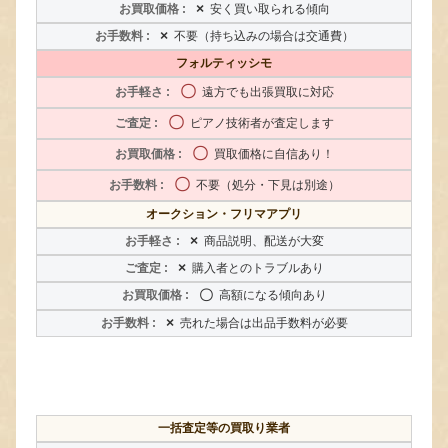
×
安く買い取られる傾向
×
不要（持ち込みの場合は交通費）
フォルティッシモ
〇
遠方でも出張買取に対応
〇
ピアノ技術者が査定します
〇
買取価格に自信あり！
〇
不要（処分・下見は別途）
オークション・フリマアプリ
×
商品説明、配送が大変
×
購入者とのトラブルあり
〇
高額になる傾向あり
×
売れた場合は出品手数料が必要
一括査定等の買取り業者