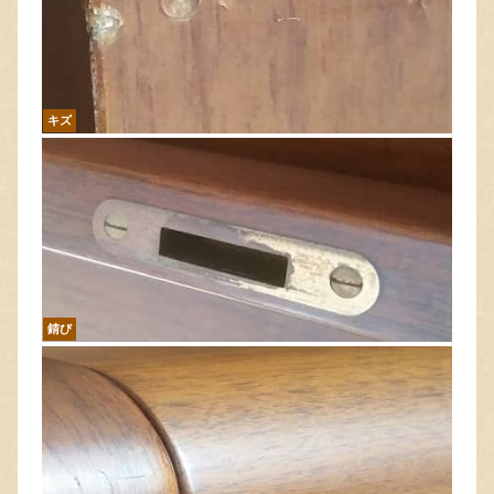
キズ
錆び