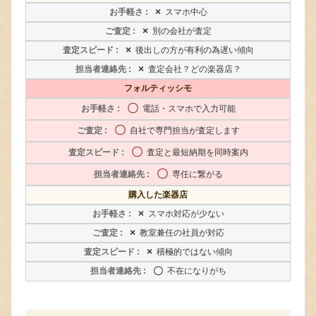
×
スマホ中心
×
別の会社が査定
×
後出しの方が有利の為遅い傾向
×
査定会社？どの楽器店？
フォルティッシモ
〇
電話・スマホで入力可能
〇
自社で専門担当が査定します
〇
査定と最短納期を同時案内
〇
専任に繋がる
購入した楽器店
×
スマホ対応が少ない
×
教室兼任の社員が対応
×
積極的ではない傾向
〇
不在になりがち