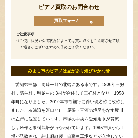
ピアノ買取のお問合わせ
買取フォーム
ご注意事項
ご使用状況や保管状況によっては買い取りをご遠慮させて頂
く場合がございますので予めご了承ください。
みよし市のピアノは品があり煌びやかな音
愛知県中部，岡崎平野の北端にある市です。1906年三好
村，莇生村，明越村の 3村が合体して三好村となり，1958
年町になりました。2010年市制施行に伴い現名称に改称し
ました。衣浦湾を河口とし，尾張・三河の境界をなす境川
の左岸に位置しています。市域の中央を愛知用水が貫流
し，米作と果樹栽培が行なわれています。1965年頃から工
場が誘致され，紳士服縫製・自動車工場などが立地してい