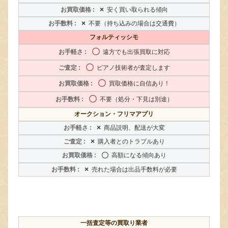
×
安く買い取られる傾向
×
不要（持ち込みの場合は交通費）
フォルティッシモ
〇
遠方でも出張買取に対応
〇
ピアノ技術者が査定します
〇
買取価格に自信あり！
〇
不要（処分・下見は別途）
オークション・フリマアプリ
×
商品説明、配送が大変
×
購入者とのトラブルあり
〇
高額になる傾向あり
×
売れた場合は出品手数料が必要
一括査定等の買取り業者